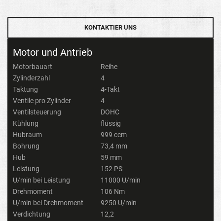
KONTAKTIER UNS
Motor und Antrieb
Motorbauart
Reihe
Zylinderzahl
4
Taktung
4-Takt
Ventile pro Zylinder
4
Ventilsteuerung
DOHC
Kühlung
flüssig
Hubraum
999 ccm
Bohrung
73,4 mm
Hub
59 mm
Leistung
152 PS
U/min bei Leistung
11000 U/min
Drehmoment
106 Nm
U/min bei Drehmoment
9250 U/min
Verdichtung
12,2