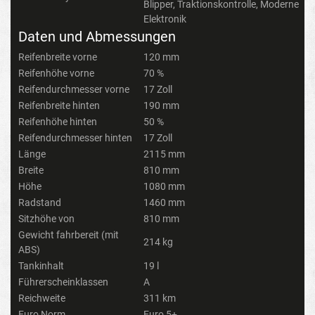
Blipper, Traktionskontrolle, Moderne
Elektronik
Daten und Abmessungen
Reifenbreite vorne
120 mm
Reifenhöhe vorne
70 %
Reifendurchmesser vorne
17 Zoll
Reifenbreite hinten
190 mm
Reifenhöhe hinten
50 %
Reifendurchmesser hinten
17 Zoll
Länge
2115 mm
Breite
810 mm
Höhe
1080 mm
Radstand
1460 mm
Sitzhöhe von
810 mm
Gewicht fahrbereit (mit
214 kg
ABS)
Tankinhalt
19 l
Führerscheinklassen
A
Reichweite
311 km
Euro Norm
Euro 5+