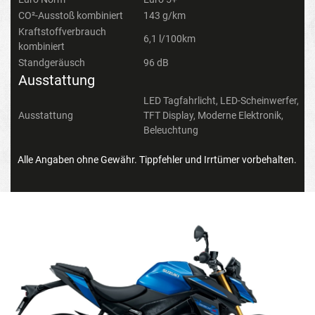
CO²-Ausstoß kombiniert
143 g/km
Kraftstoffverbrauch
6,1 l/100km
kombiniert
Standgeräusch
96 dB
Ausstattung
LED Tagfahrlicht, LED-Scheinwerfer,
Ausstattung
TFT Display, Moderne Elektronik,
Beleuchtung
Alle Angaben ohne Gewähr. Tippfehler und Irrtümer vorbehalten.