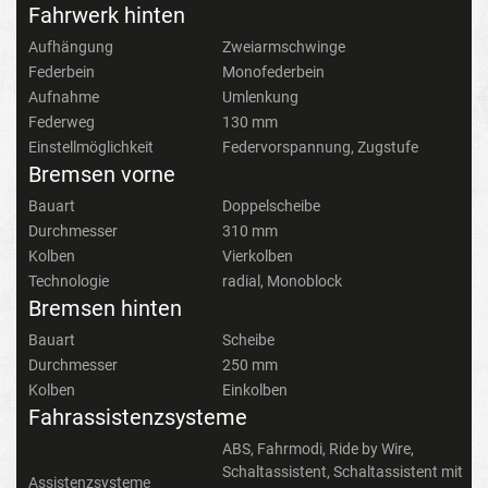
Fahrwerk hinten
Aufhängung
Zweiarmschwinge
Federbein
Monofederbein
Aufnahme
Umlenkung
Federweg
130 mm
Einstellmöglichkeit
Federvorspannung, Zugstufe
Bremsen vorne
Bauart
Doppelscheibe
Durchmesser
310 mm
Kolben
Vierkolben
Technologie
radial, Monoblock
Bremsen hinten
Bauart
Scheibe
Durchmesser
250 mm
Kolben
Einkolben
Fahrassistenzsysteme
ABS, Fahrmodi, Ride by Wire,
Schaltassistent, Schaltassistent mit
Assistenzsysteme