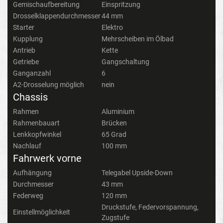
Gemischaufbereitung
Einspritzung
Drosselklappendurchmesser
44 mm
Starter
Elektro
Kupplung
Mehrscheiben im Ölbad
Antrieb
Kette
Getriebe
Gangschaltung
Ganganzahl
6
A2-Drosselung möglich
nein
Chassis
Rahmen
Aluminium
Rahmenbauart
Brücken
Lenkkopfwinkel
65 Grad
Nachlauf
100 mm
Fahrwerk vorne
Aufhängung
Telegabel Upside-Down
Durchmesser
43 mm
Federweg
120 mm
Druckstufe, Federvorspannung,
Einstellmöglichkeit
Zugstufe