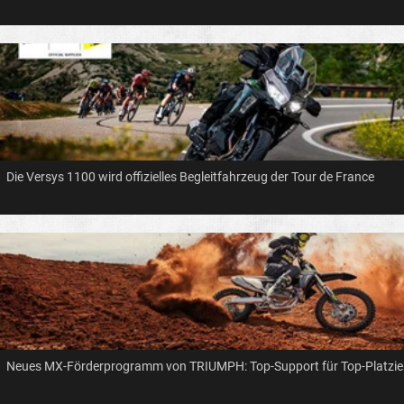
Die Versys 1100 wird offizielles Begleitfahrzeug der Tour de France
Neues MX-Förderprogramm von TRIUMPH: Top-Support für Top-Platzi