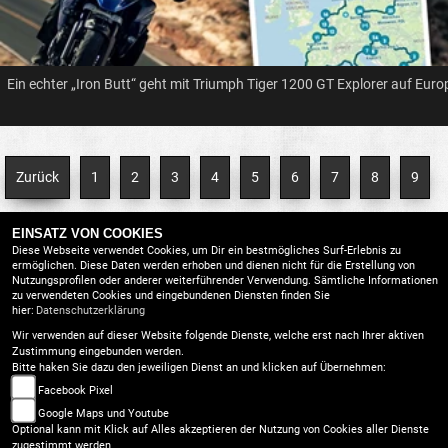
Ein echter „Iron Butt“ geht mit Triumph Tiger 1200 GT Explorer auf Eur
Zurück
1
2
3
4
5
6
7
8
9
EINSATZ VON COOKIES
10
...
Weiter
[Seite 17 ]
Diese Webseite verwendet Cookies, um Dir ein bestmögliches Surf-Erlebnis zu
ermöglichen. Diese Daten werden erhoben und dienen nicht für die Erstellung von
Nutzungsprofilen oder anderer weiterführender Verwendung. Sämtliche Informationen
zu verwendeten Cookies und eingebundenen Diensten finden Sie
Gesslbauer GmbH |
hier:
Datenschutzerklärung
AGB
Waisenegg 121, 8190 Birkfeld |
Wir verwenden auf dieser Website folgende Dienste, welche erst nach Ihrer aktiven
|
Zustimmung eingebunden werden.
Tel:
0043 3174 - 468315
Bitte haken Sie dazu den jeweiligen Dienst an und klicken auf Übernehmen:
Impressum
Facebook Pixel
|
Google Maps und Youtube
Optional kann mit Klick auf Alles akzeptieren der Nutzung von Cookies aller Dienste
Datenschutz
zugestimmt werden