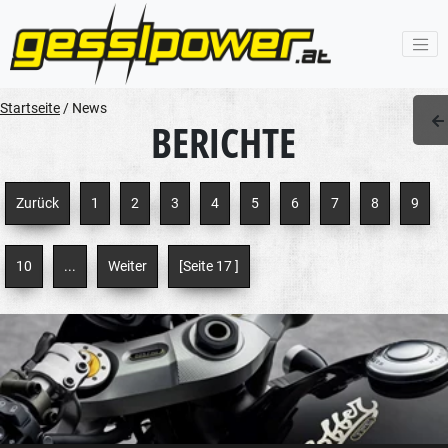
Startseite
/
News
BERICHTE
Zurück
1
2
3
4
5
6
7
8
9
10
...
Weiter
[Seite 17 ]